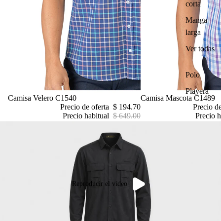
corta
Manga
larga
Ver todas
Polo
Playera
Oferta
Camisa Velero C1540
Oferta
Camisa Mascota C1489
Precio de oferta
$ 194.70
Precio d
Precio habitual
$ 649.00
Precio h
Reproducir el video