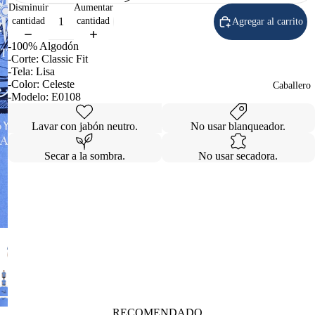
Disminuir
Aumentar
cantidad
cantidad
Agregar al carrito
-100% Algodón
-Corte: Classic Fit
-Tela: Lisa
-Color: Celeste
Caballero
-Modelo: E0108
Lavar con jabón neutro.
No usar blanqueador.
Secar a la sombra.
No usar secadora.
RECOMENDADO