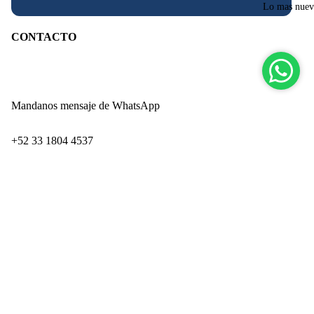
Lo mas nue
CONTACTO
Mandanos mensaje de WhatsApp
‪+52 33 1804 4537‬
Paseo de los Adobes 859-Interior 9
Precio de oferta
$ 104.70
Zapopan Industrial Park
Precio habitual
$ 349.00
San Juan de Ocotán
Zapopan, Jalisco CP 45019