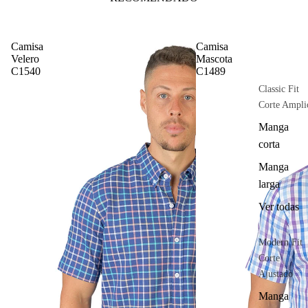
Camisa
Camisa
Velero
Mascota
C1540
C1489
Classic Fit
Corte Ampli
Manga
corta
Manga
larga
Ver todas
Modern Fit
Corte
Ajustado
Manga