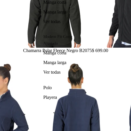
Manga corta
Manga larga
Ver todas
Modern Fit Corte
Ajustado
Chamarra Polar Fleece Negro B2075
$ 699.00
Manga corta
Manga larga
Ver todas
Polo
Playera