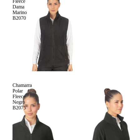
Fleece
Dama
Marino
B2070
Chamarra
Polar
Fleece
Negro
B2075