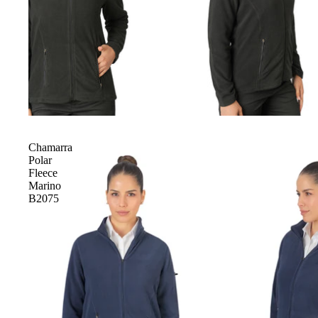
Chamarra
Polar
Fleece
Marino
B2075