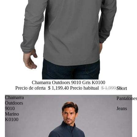
Oferta
Chamarra Outdoors 9010 Gris K0100
Precio de oferta
$ 1,199.40
Precio habitual
$ 1,999.00
Short
Chamarra
Pantalone
Outdoors
9010
Jeans
Marino
K0100