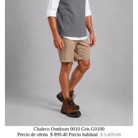
Oferta
Chaleco Outdoors 9010 Gris G0100
Precio de oferta
$ 899.40
Precio habitual
$ 1,499.00