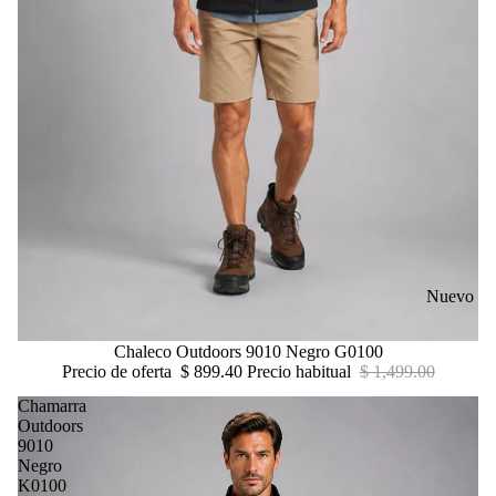
Nuevo
Oferta
Chaleco Outdoors 9010 Negro G0100
Precio de oferta
$ 899.40
Precio habitual
$ 1,499.00
Chamarra
Outdoors
9010
Negro
K0100