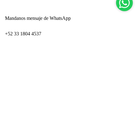
Mandanos mensaje de WhatsApp
‪+52 33 1804 4537‬
Paseo de los Adobes 859-Interior 9
Zapopan Industrial Park
San Juan de Ocotán
Zapopan, Jalisco CP 45019
Ingresando por Technology Park
PRODUCTOS
Camisas
Polos