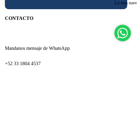
Lo mas nue
CONTACTO
Mandanos mensaje de WhatsApp
‪+52 33 1804 4537‬
Paseo de los Adobes 859-Interior 9
Precio de oferta
$ 1,199.40
Zapopan Industrial Park
Precio habitual
$ 1,999.00
San Juan de Ocotán
Zapopan, Jalisco CP 45019