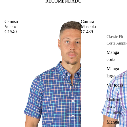
RECOMENDADO
Camisa
Camisa
Velero
Mascota
C1540
C1489
Classic Fit
Corte Ampli
Manga
corta
Manga
larga
Ver todas
Modern Fit
Corte
Ajustado
Manga