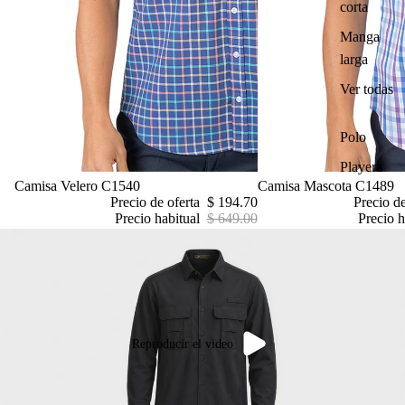
corta
Manga
larga
Ver todas
Polo
Playera
Oferta
Camisa Velero C1540
Oferta
Camisa Mascota C1489
Precio de oferta
$ 194.70
Precio d
Precio habitual
$ 649.00
Precio h
Reproducir el video