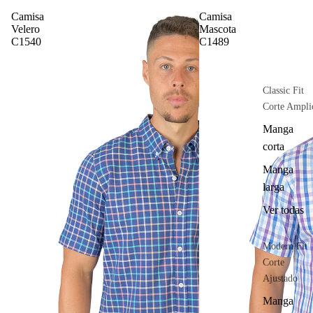
Camisa
Camisa
Velero
Mascota
C1540
C1489
Classic Fit
Corte Ampli
Manga
corta
Manga
larga
Ver todas
Modern Fit
Corte
Ajustado
Manga