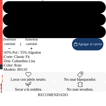
XG
2EG
Caballero
3EG
Disminuir
Aumentar
cantidad
cantidad
Agregar al carrito
'-65% Pol / 35% Algodon
-Corte: Classic Fit
-Tela: Gabardina Lisa
-Color: Rojo
-Modelo: B0110
Lavar con jabón neutro.
No usar blanqueador.
Secar a la sombra.
No usar secadora.
RECOMENDADO