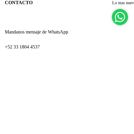
CONTACTO
Lo mas nue
Mandanos mensaje de WhatsApp
‪+52 33 1804 4537‬
Paseo de los Adobes 859-Interior 9
Zapopan Industrial Park
$ 549.00
San Juan de Ocotán
Zapopan, Jalisco CP 45019
Ingresando por Technology Park
PRODUCTOS