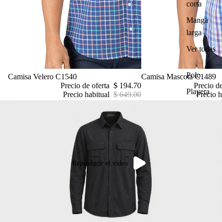
corta
Manga
larga
Ver todas
Polo
Oferta
Camisa Velero C1540
Oferta
Camisa Mascota C1489
Precio de oferta
$ 194.70
Precio d
Playera
Precio habitual
$ 649.00
Precio h
Reproducir el video