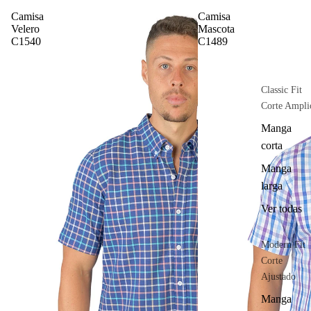
Camisa
Camisa
Velero
Mascota
C1540
C1489
Classic Fit
Corte Ampli
Manga
corta
Manga
larga
Ver todas
Modern Fit
Corte
Ajustado
Manga