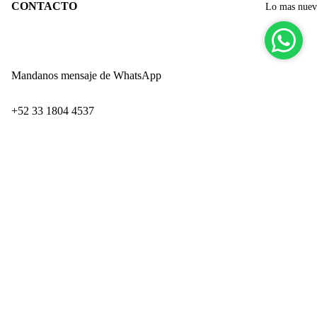
CONTACTO
Lo mas nue
Mandanos mensaje de WhatsApp
‪+52 33 1804 4537‬
Paseo de los Adobes 859-Interior 9
Zapopan Industrial Park
$ 599.00
San Juan de Ocotán
Zapopan, Jalisco CP 45019
Ingresando por Technology Park
PRODUCTOS