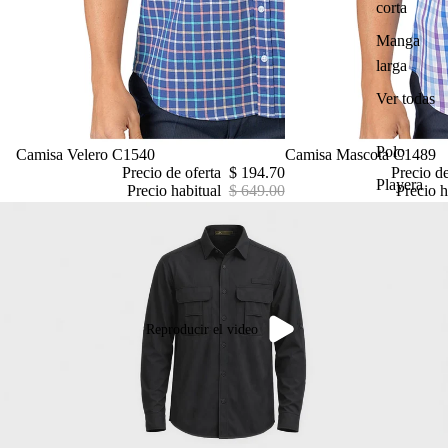
corta
Manga
larga
Ver todas
Polo
Oferta
Camisa Velero C1540
Oferta
Camisa Mascota C1489
Precio de oferta
$ 194.70
Precio d
Playera
Precio habitual
$ 649.00
Precio h
Reproducir el video