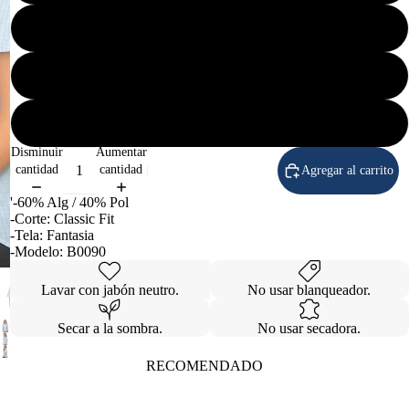
EG
2EG
Caballero
3EG
Disminuir
Aumentar
cantidad
cantidad
Agregar al carrito
'-60% Alg / 40% Pol
-Corte: Classic Fit
-Tela: Fantasia
-Modelo: B0090
Lavar con jabón neutro.
No usar blanqueador.
Secar a la sombra.
No usar secadora.
RECOMENDADO