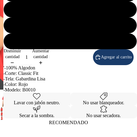
XG
2EG
Caballero
3EG
Disminuir
Aumentar
cantidad
cantidad
Agregar al carrito
'-100% Algodon
-Corte: Classic Fit
-Tela: Gabardina Lisa
-Color: Rojo
-Modelo: B0010
Lavar con jabón neutro.
No usar blanqueador.
Secar a la sombra.
No usar secadora.
RECOMENDADO