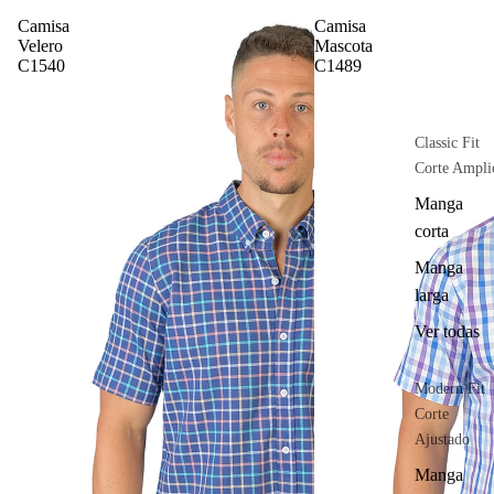
Camisa
Camisa
Velero
Mascota
C1540
C1489
Classic Fit
Corte Ampli
Manga
corta
Manga
larga
Ver todas
Modern Fit
Corte
Ajustado
Manga