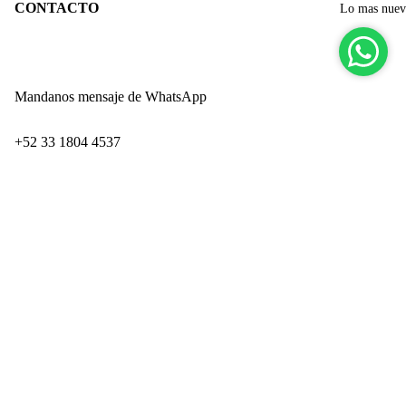
CONTACTO
Lo mas nue
Mandanos mensaje de WhatsApp
‪+52 33 1804 4537‬
Paseo de los Adobes 859-Interior 9
Zapopan Industrial Park
$ 549.00
San Juan de Ocotán
Zapopan, Jalisco CP 45019
Ingresando por Technology Park
PRODUCTOS