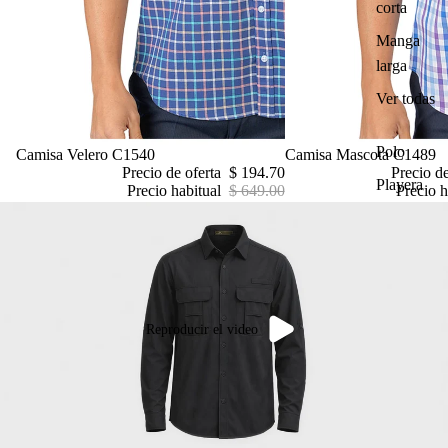
corta
Manga
larga
Ver todas
Polo
Oferta
Camisa Velero C1540
Oferta
Camisa Mascota C1489
Precio de oferta
$ 194.70
Precio d
Playera
Precio habitual
$ 649.00
Precio h
Reproducir el video