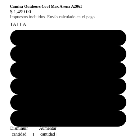
Camisa Outdoors Cool Max Arena A2065
$ 1,499.00
Impuestos incluidos. Envío calculado en el pago.
TALLA
ECH
CH
M
G
EG
EEG
Disminuir
Aumentar
cantidad
cantidad