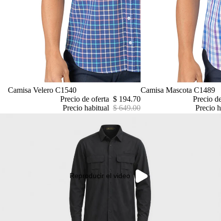
Oferta
Camisa Velero C1540
Oferta
Camisa Mascota C1489
Precio de oferta
$ 194.70
Precio d
Precio habitual
$ 649.00
Precio h
Reproducir el video