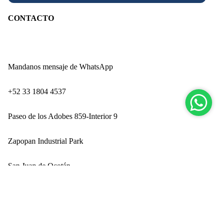
CONTACTO
Mandanos mensaje de WhatsApp
‪+52 33 1804 4537‬
Paseo de los Adobes 859-Interior 9
Zapopan Industrial Park
San Juan de Ocotán
Nuev
Zapopan, Jalisco CP 45019
$ 749.00
Ingresando por Technology Park