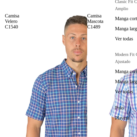
Classic Fit C
Amplio
Camisa
Camisa
Manga cort
Velero
Mascota
C1540
C1489
Manga larg
Ver todas
Modern Fit 
Ajustado
Manga cort
Manga larg
Ver todas
Polo
Playera