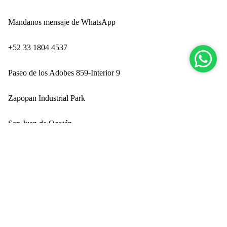
Mandanos mensaje de WhatsApp
‪+52 33 1804 4537‬
Paseo de los Adobes 859-Interior 9
Zapopan Industrial Park
San Juan de Ocotán
Zapopan, Jalisco CP 45019
$ 799.00
Ingresando por Technology Park
Nuev
PRODUCTOS
Camisas
Polos