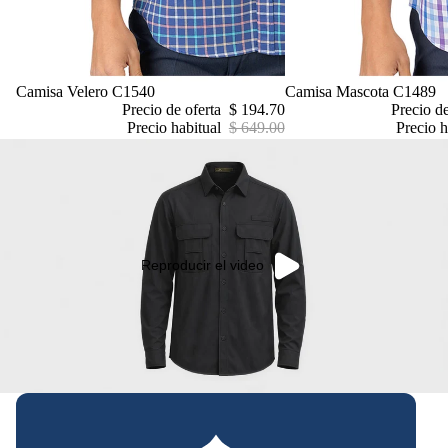
Oferta
Camisa Velero C1540
Oferta
Camisa Mascota C1489
Precio de oferta
$ 194.70
Precio d
Precio habitual
$ 649.00
Precio h
Reproducir el video