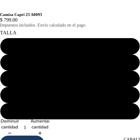
Camisa Capri 25 A0095
$ 799.00
Impuestos incluidos. Envío calculado en el pago.
TALLA
ECH
CH
M
G
EG
Disminuir
Aumentar
cantidad
cantidad
CABAL