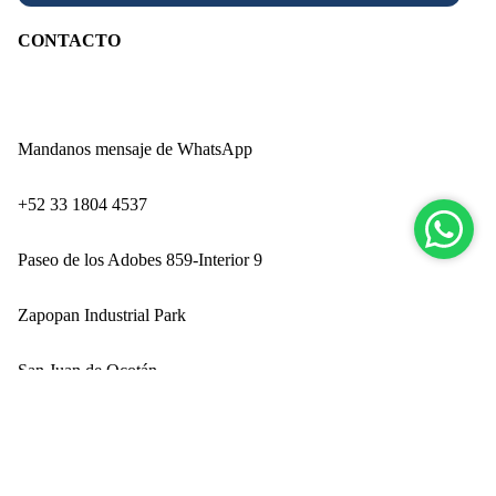
CONTACTO
Mandanos mensaje de WhatsApp
‪+52 33 1804 4537‬
Paseo de los Adobes 859-Interior 9
Zapopan Industrial Park
San Juan de Ocotán
Nuev
Zapopan, Jalisco CP 45019
$ 699.00
Ingresando por Technology Park