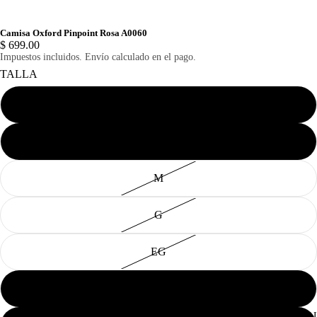
Camisa Oxford Pinpoint Rosa A0060
$ 699.00
Impuestos incluidos. Envío calculado en el pago.
TALLA
ECH
CH
M
G
EG
2EG
CABAL