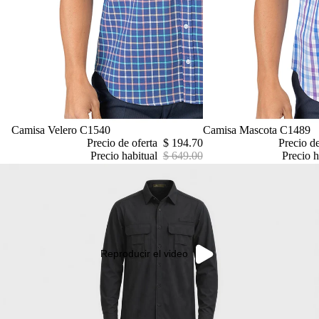
Oferta
Camisa Velero C1540
Oferta
Camisa Mascota C1489
Precio de oferta
$ 194.70
Precio d
Precio habitual
$ 649.00
Precio h
Reproducir el video