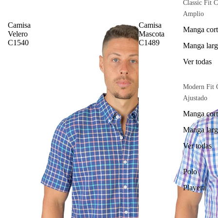
Classic Fit C
Amplio
Camisa
Camisa
Manga cort
Velero
Mascota
C1540
C1489
Manga larg
Ver todas
Modern Fit 
Ajustado
Manga cort
Manga larg
Ver todas
Polo
Playera