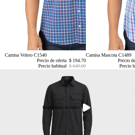
Oferta
Camisa Velero C1540
Oferta
Camisa Mascota C1489
Precio de oferta
$ 194.70
Precio d
Precio habitual
$ 649.00
Precio h
Reproducir el video