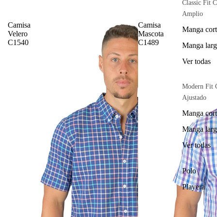
Classic Fit C
Amplio
Camisa
Camisa
Manga cort
Velero
Mascota
C1540
C1489
Manga larg
Ver todas
Modern Fit 
Ajustado
Manga cort
Manga larg
Ver todas
Polo
Playera