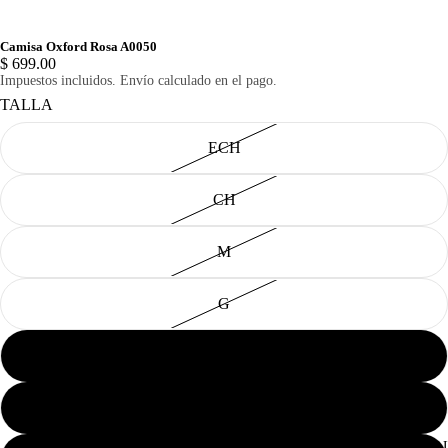
Camisa Oxford Rosa A0050
$ 699.00
Impuestos incluidos. Envío calculado en el pago.
TALLA
ECH
CH
M
G
EG
2EG
CABAL