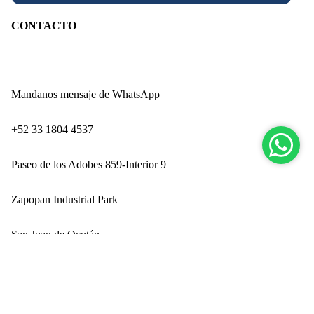
CONTACTO
Mandanos mensaje de WhatsApp
‪+52 33 1804 4537‬
Paseo de los Adobes 859-Interior 9
Zapopan Industrial Park
San Juan de Ocotán
Nuev
Zapopan, Jalisco CP 45019
$ 699.00
Ingresando por Technology Park