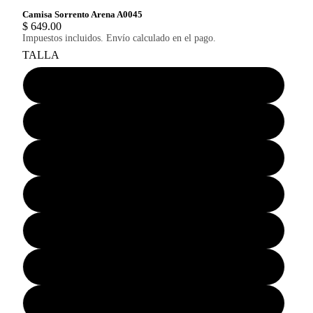
Camisa Sorrento Arena A0045
$ 649.00
Impuestos incluidos. Envío calculado en el pago.
TALLA
ECH
CH
M
G
EG
2EG
3EG