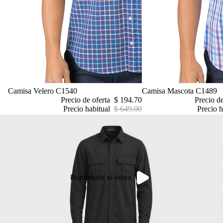
Oferta
Camisa Velero C1540
Oferta
Camisa Mascota C1489
Precio de oferta
$ 194.70
Precio d
Precio habitual
$ 649.00
Precio h
Reproducir el video