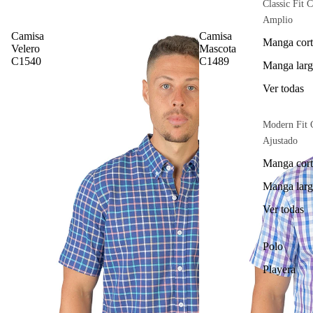
Classic Fit C
Amplio
Camisa
Camisa
Manga cort
Velero
Mascota
C1540
C1489
Manga larg
Ver todas
Modern Fit 
Ajustado
Manga cort
Manga larg
Ver todas
Polo
Playera