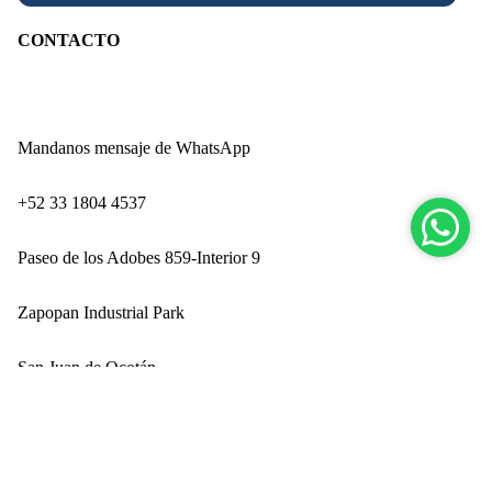
CONTACTO
Mandanos mensaje de WhatsApp
‪+52 33 1804 4537‬
Paseo de los Adobes 859-Interior 9
Zapopan Industrial Park
San Juan de Ocotán
Nuev
Zapopan, Jalisco CP 45019
$ 649.00
Ingresando por Technology Park