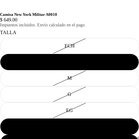
Camisa New York Militar A0010
$ 649.00
Impuestos incluidos. Envío calculado en el pago.
TALLA
ECH
CH
M
G
EG
2EG
CABAL