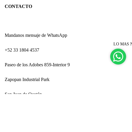
CONTACTO
Mandanos mensaje de WhatsApp
LO MAS 
‪+52 33 1804 4537‬
Paseo de los Adobes 859-Interior 9
Zapopan Industrial Park
San Juan de Ocotán
Zapopan, Jalisco CP 45019
Ingresando por Technology Park