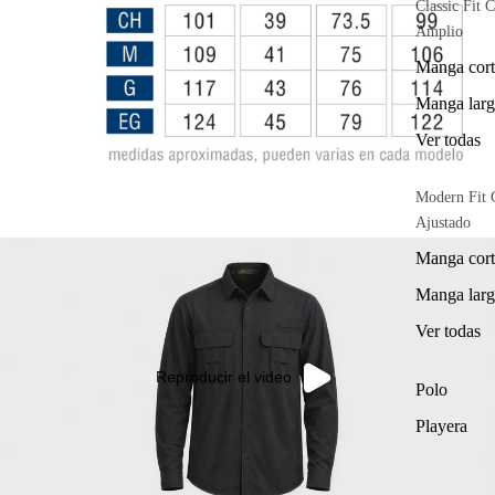
Classic Fit C
Amplio
Manga cort
Manga larg
Ver todas
Modern Fit 
Ajustado
Manga cort
Manga larg
Ver todas
Reproducir el video
Polo
Playera