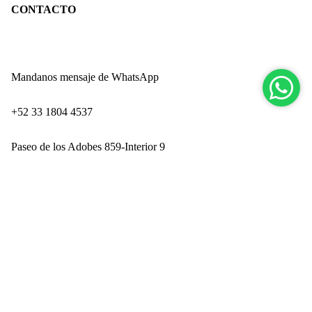
CONTACTO
Mandanos mensaje de WhatsApp
‪+52 33 1804 4537‬
Paseo de los Adobes 859-Interior 9
Zapopan Industrial Park
San Juan de Ocotán
Zapopan, Jalisco CP 45019
Ingresando por Technology Park
PRODUCTOS