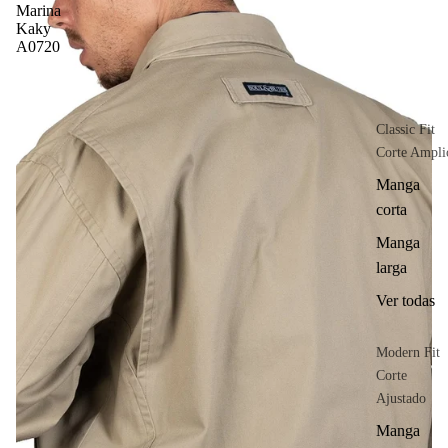
Marina
Kaky
A0720
Classic Fit
Corte Ampli
Manga
corta
Manga
larga
Ver todas
Modern Fit
Corte
Ajustado
Manga