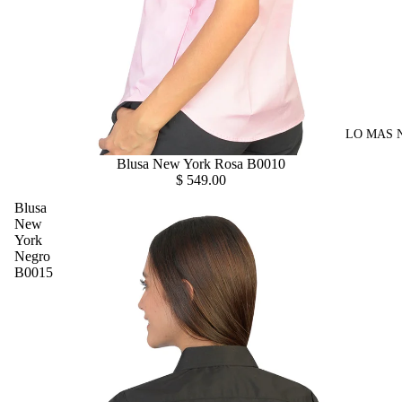
LO MAS 
Blusa New York Rosa B0010
$ 549.00
Blusa
New
York
Negro
B0015