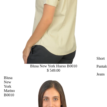
Short
Blusa New York Hueso B0010
Pantal
$ 549.00
Jeans
Blusa
New
York
Marino
B0010