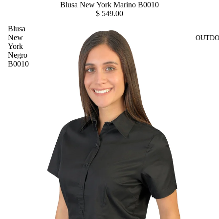
Blusa New York Marino B0010
$ 549.00
Blusa
New
OUTDO
York
Negro
B0010