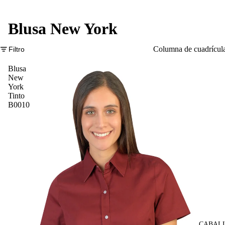
Blusa New York
Columna de cuadrícul
Filtro
Blusa
New
York
Tinto
B0010
CABAL