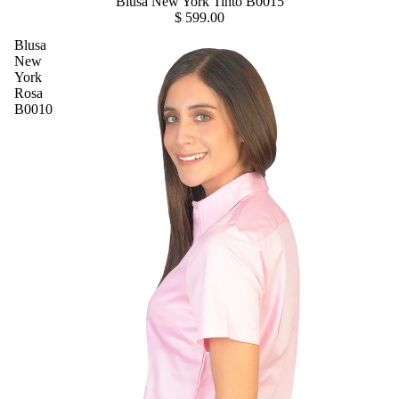
Blusa New York Tinto B0015
$ 599.00
Blusa
New
York
Rosa
B0010