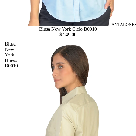
PANTALONES
Blusa New York Cielo B0010
$ 549.00
Blusa
New
York
Hueso
B0010