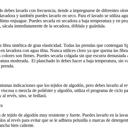
jido debes lavarlo con frecuencia, tiende a impregnarse de diferentes ol
 lavadora y también puedes lavarlo en seco. Para el lavado se utiliza ag
último enjuague. Puedes secarla en secadora a baja temperatura y en pr
, sácala inmediatamente de la secadora, dóblala y guárdala.
 fibra sintética de gran elasticidad. Todas las prendas que contengan 
en lavadora con agua tibia. Nunca utilices cloro ya que quema las fibras
s colores son firmes. Puedes secarla colgada sin que escurra demasiada 
atura moderada. El planchado lo debes hacer a baja temperatura, sin v
a prenda.
mismas indicaciones que los tejidos de algodón, pero debes lavarlo al re
de viscosa o mezcla de poliéster y algodón, utiliza el programa de ciclo p
l revés, sino, se brillará.
ra
 de tejido de algodón muy resistente y fuerte. Puedes lavarlo en la lava
os al revés para evitar que se le adhiera pelusilla o marcas de detergen
ncha bien caliente.