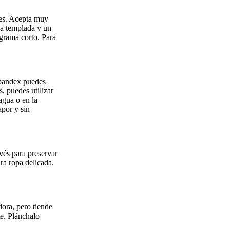
ores. Acepta muy
ua templada y un
ograma corto. Para
Spandex puedes
, puedes utilizar
agua o en la
apor y sin
vés para preservar
ara ropa delicada.
dora, pero tiende
te. Plánchalo