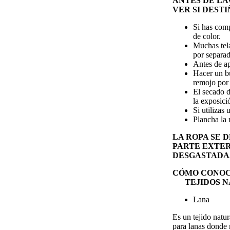
ANTES DE LA
VER SI DESTI
Si has comp
de color.
Muchas tela
por separad
Antes de ap
Hacer un bu
remojo por 
El secado d
la exposici
Si utilizas
Plancha la
LA ROPA SE 
PARTE EXTER
DESGASTADA
CÓMO CONOCE
TEJIDOS N
Lana
Es un tejido natur
para lanas donde n