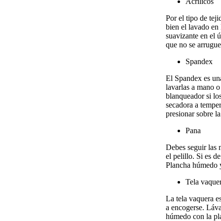
Acrílicos
Por el tipo de te
bien el lavado en
suavizante en el 
que no se arrugue
Spandex
El Spandex es una
lavarlas a mano o 
blanqueador si lo
secadora a temper
presionar sobre l
Pana
Debes seguir las 
el pelillo. Si es 
Plancha húmedo y a
Tela vaque
La tela vaquera es
a encogerse. Lával
húmedo con la pla