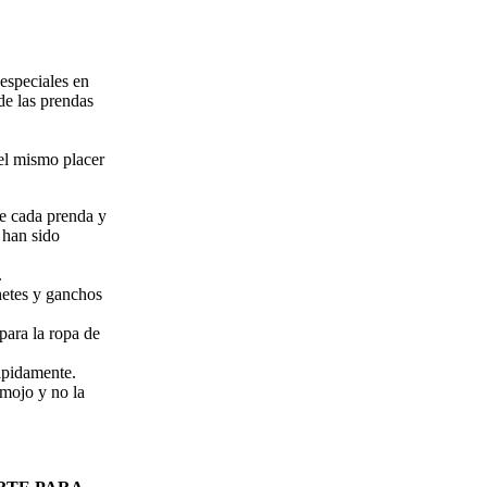
especiales en
de las prendas
 el mismo placer
de cada prenda y
 han sido
.
chetes y ganchos
para la ropa de
rápidamente.
emojo y no la