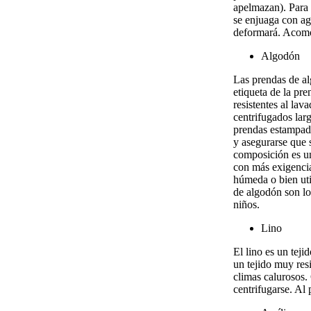
apelmazan). Para 
se enjuaga con ag
deformará. Acomód
Algodón
Las prendas de al
etiqueta de la pr
resistentes al lav
centrifugados lar
prendas estampada
y asegurarse que 
composición es un
con más exigencia
húmeda o bien uti
de algodón son lo
niños.
Lino
El lino es un teji
un tejido muy res
climas calurosos.
centrifugarse. Al