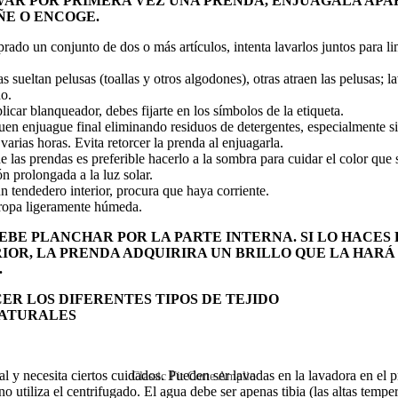
VAR POR PRIMERA VEZ UNA PRENDA, ENJUÁGALA APA
ÑE O ENCOGE.
rado un conjunto de dos o más artículos, intenta lavarlos juntos para lim
s sueltan pelusas (toallas y otros algodones), otras atraen las pelusas; l
o.
licar blanqueador, debes fijarte en los símbolos de la etiqueta.
en enjuague final eliminando residuos de detergentes, especialmente si
varias horas. Evita retorcer la prenda al enjuagarla.
e las prendas es preferible hacerlo a la sombra para cuidar el color que 
ón prolongada a la luz solar.
 un tendedero interior, procura que haya corriente.
 ropa ligeramente húmeda.
DEBE PLANCHAR POR LA PARTE INTERNA. SI LO HACES 
IOR, LA PRENDA ADQUIRIRA UN BRILLO QUE LA HARÁ
.
R LOS DIFERENTES TIPOS DE TEJIDO
ATURALES
al y necesita ciertos cuidados. Pueden ser lavadas en la lavadora en el 
Classic Fit Corte Amplio
o utiliza el centrifugado. El agua debe ser apenas tibia (las altas temper