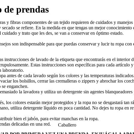
 de prendas
uras y fibras componentes de un tejido requieren de cuidados y manejos 
y secado se refiere. En la medida en que tengas un mejor conocimiento 
 cuidado y trato que les des, se van a conservar en óptimo estado.
nsejos son indispensable para que puedas conservar y lucir tu ropa con
as instrucciones de lavado de la etiqueta que encontrarás en el interior 
crupulosamente. Estas instrucciones son específicas para cada artículo y
 laboratorio.
opa antes de cada lavado según los colores y las temperaturas indicados
vaciar los bolsillos, cerrar las cremalleras o zippers y abrochar los cor
o se enganchen.
emasiado la lavadora y utiliza un detergente sin agentes blanqueadores 
és, los colores estarán mejor protegidos y la ropa no se desgastará tan 
mano, utiliza detergente líquido en poca cantidad. No dejes tu ropa en r
tribuir bien el jabón, para evitar manchas en la ropa.
endas delicadas en una red.
Caballero