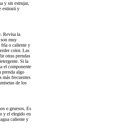
 y sin estrujar,
 estirará y
. Revisa la
n son muy
fría o caliente y
erder color. Las
ir otras prendas
tergente. Si la
ta el componente
a prenda algo
s más frecuentes
amisetas de los
nos o gruesos. Es
o y el elegido en
agua caliente y