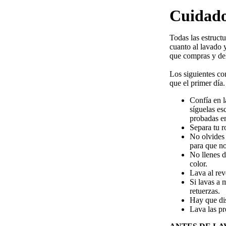
Cuidado
Todas las estruct
cuanto al lavado 
que compras y del
Los siguientes co
que el primer día.
Confía en l
síguelas es
probadas en
Separa tu r
No olvides 
para que n
No llenes d
color.
Lava al rev
Si lavas a 
retuerzas.
Hay que dis
Lava las pr