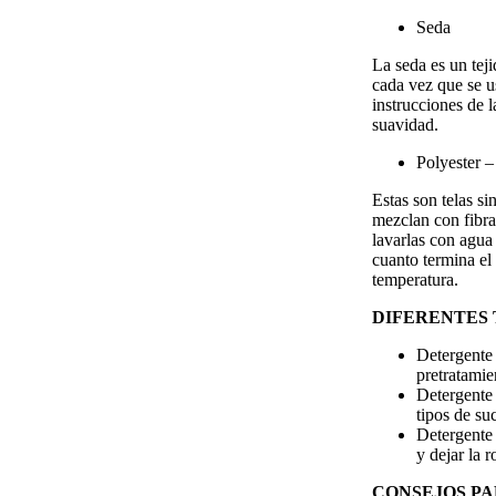
Seda
La seda es un tej
cada vez que se us
instrucciones de l
suavidad.
Polyester 
Estas son telas si
mezclan con fibra
lavarlas con agua 
cuanto termina el 
temperatura.
DIFERENTES 
Detergente
pretratamie
Detergente
tipos de su
Detergente
y dejar la 
CONSEJOS PA