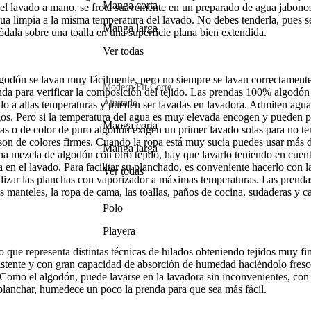
Manga corta
el lavado a mano, se frota suavemente en un preparado de agua jabonosa
ua limpia a la misma temperatura del lavado. No debes tenderla, pues se
Manga larga
ala sobre una toalla en una superficie plana bien extendida.
Ver todas
godón se lavan muy fácilmente, pero no siempre se lavan correctamente
Modern Fit Corte
enda para verificar la composición del tejido. Las prendas 100% algodó
Ajustado
ado a altas temperaturas y pueden ser lavadas en lavadora. Admiten agua 
gos. Pero si la temperatura del agua es muy elevada encogen y pueden p
Manga corta
s o de color de puro algodón exigen un primer lavado solas para no teñ
son de colores firmes. Cuando la ropa está muy sucia puedes usar más de
Manga larga
a mezcla de algodón con otro tejido, hay que lavarlo teniendo en cuen
 en el lavado. Para facilitar su planchado, es conveniente hacerlo con l
Ver todas
lizar las planchas con vaporizador a máximas temperaturas. Las prenda
s manteles, la ropa de cama, las toallas, paños de cocina, sudaderas y c
Polo
Playera
do que representa distintas técnicas de hilados obteniendo tejidos muy fi
istente y con gran capacidad de absorción de humedad haciéndolo fresc
 Como el algodón, puede lavarse en la lavadora sin inconvenientes, con 
 planchar, humedece un poco la prenda para que sea más fácil.